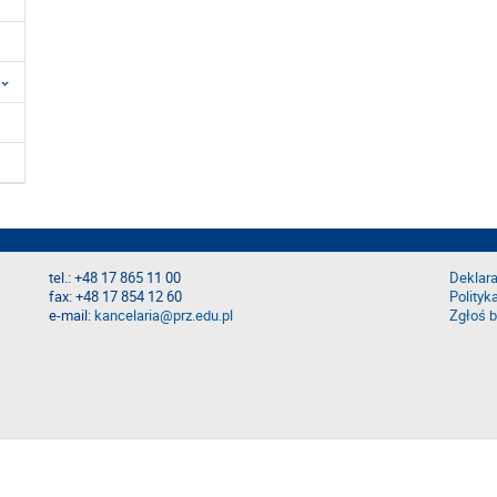
tel.: +48 17 865 11 00
Deklara
fax: +48 17 854 12 60
Polityk
e-mail:
kancelaria@prz.edu.pl
Zgłoś b