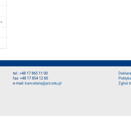
tel.: +48 17 865 11 00
Deklara
fax: +48 17 854 12 60
Polityk
e-mail:
kancelaria@prz.edu.pl
Zgłoś b